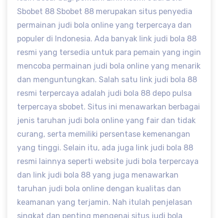
Sbobet 88 Sbobet 88 merupakan situs penyedia
permainan judi bola online yang terpercaya dan
populer di Indonesia. Ada banyak link judi bola 88
resmi yang tersedia untuk para pemain yang ingin
mencoba permainan judi bola online yang menarik
dan menguntungkan. Salah satu link judi bola 88
resmi terpercaya adalah judi bola 88 depo pulsa
terpercaya sbobet. Situs ini menawarkan berbagai
jenis taruhan judi bola online yang fair dan tidak
curang, serta memiliki persentase kemenangan
yang tinggi. Selain itu, ada juga link judi bola 88
resmi lainnya seperti website judi bola terpercaya
dan link judi bola 88 yang juga menawarkan
taruhan judi bola online dengan kualitas dan
keamanan yang terjamin. Nah itulah penjelasan
singkat dan penting mengenai situs judi bola