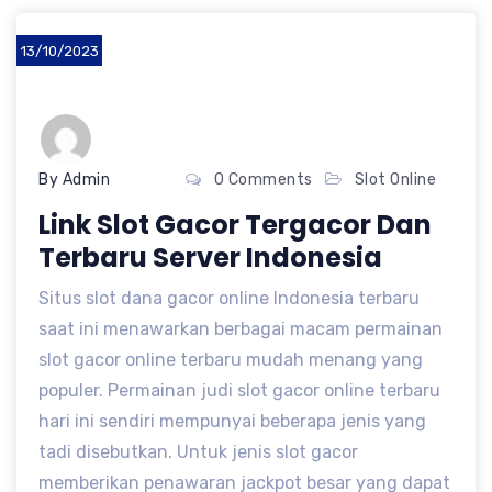
13/10/2023
By Admin
0 Comments
Slot Online
Link Slot Gacor Tergacor Dan
Terbaru Server Indonesia
Situs slot dana gacor online Indonesia terbaru
saat ini menawarkan berbagai macam permainan
slot gacor online terbaru mudah menang yang
populer. Permainan judi slot gacor online terbaru
hari ini sendiri mempunyai beberapa jenis yang
tadi disebutkan. Untuk jenis slot gacor
memberikan penawaran jackpot besar yang dapat