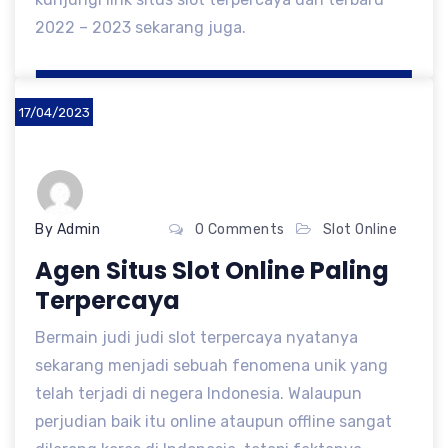
2022 – 2023 sekarang juga.
17/04/2023
By Admin
0 Comments
Slot Online
Agen Situs Slot Online Paling
Terpercaya
Bermain judi judi slot terpercaya nyatanya
sekarang menjadi sebuah fenomena unik yang
telah terjadi di negera Indonesia. Walaupun
perjudian baik itu online ataupun offline sangat