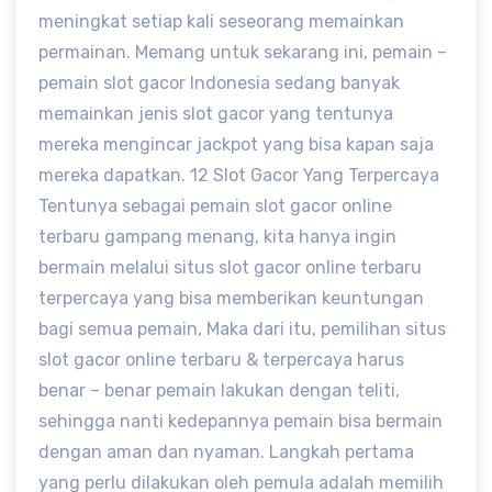
meningkat setiap kali seseorang memainkan
permainan. Memang untuk sekarang ini, pemain –
pemain slot gacor Indonesia sedang banyak
memainkan jenis slot gacor yang tentunya
mereka mengincar jackpot yang bisa kapan saja
mereka dapatkan. 12 Slot Gacor Yang Terpercaya
Tentunya sebagai pemain slot gacor online
terbaru gampang menang, kita hanya ingin
bermain melalui situs slot gacor online terbaru
terpercaya yang bisa memberikan keuntungan
bagi semua pemain, Maka dari itu, pemilihan situs
slot gacor online terbaru & terpercaya harus
benar – benar pemain lakukan dengan teliti,
sehingga nanti kedepannya pemain bisa bermain
dengan aman dan nyaman. Langkah pertama
yang perlu dilakukan oleh pemula adalah memilih