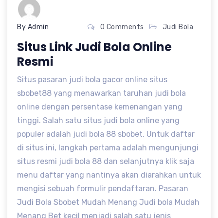
By Admin
0 Comments
Judi Bola
Situs Link Judi Bola Online
Resmi
Situs pasaran judi bola gacor online situs
sbobet88 yang menawarkan taruhan judi bola
online dengan persentase kemenangan yang
tinggi. Salah satu situs judi bola online yang
populer adalah judi bola 88 sbobet. Untuk daftar
di situs ini, langkah pertama adalah mengunjungi
situs resmi judi bola 88 dan selanjutnya klik saja
menu daftar yang nantinya akan diarahkan untuk
mengisi sebuah formulir pendaftaran. Pasaran
Judi Bola Sbobet Mudah Menang Judi bola Mudah
Menang Bet kecil menjadi salah satu jenis