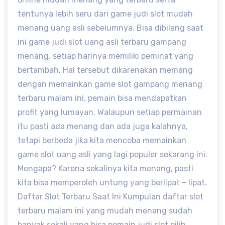
tentunya lebih seru dari game judi slot mudah
menang uang asli sebelumnya. Bisa dibilang saat
ini game judi slot uang asli terbaru gampang
menang, setiap harinya memiliki peminat yang
bertambah. Hal tersebut dikarenakan memang
dengan memainkan game slot gampang menang
terbaru malam ini, pemain bisa mendapatkan
profit yang lumayan. Walaupun setiap permainan
itu pasti ada menang dan ada juga kalahnya,
tetapi berbeda jika kita mencoba memainkan
game slot uang asli yang lagi populer sekarang ini.
Mengapa? Karena sekalinya kita menang, pasti
kita bisa memperoleh untung yang berlipat – lipat.
Daftar Slot Terbaru Saat Ini Kumpulan daftar slot
terbaru malam ini yang mudah menang sudah
banyak sekali yang bisa pemain judi slot pilih,