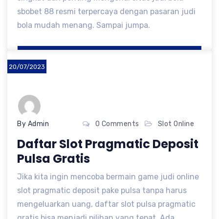
sbobet 88 resmi terpercaya dengan pasaran judi
bola mudah menang. Sampai jumpa.
20/07/2023
By Admin
0 Comments
Slot Online
Daftar Slot Pragmatic Deposit
Pulsa Gratis
Jika kita ingin mencoba bermain game judi online
slot pragmatic deposit pake pulsa tanpa harus
mengeluarkan uang, daftar slot pulsa pragmatic
gratis bisa menjadi pilihan yang tepat. Ada