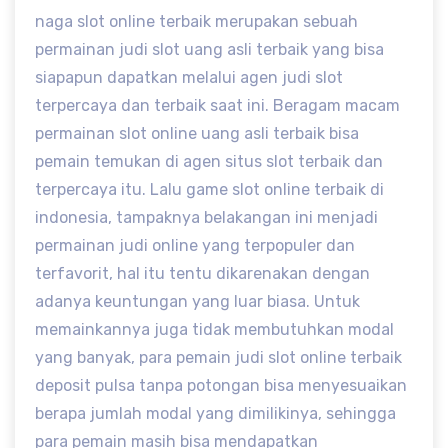
naga slot online terbaik merupakan sebuah
permainan judi slot uang asli terbaik yang bisa
siapapun dapatkan melalui agen judi slot
terpercaya dan terbaik saat ini. Beragam macam
permainan slot online uang asli terbaik bisa
pemain temukan di agen situs slot terbaik dan
terpercaya itu. Lalu game slot online terbaik di
indonesia, tampaknya belakangan ini menjadi
permainan judi online yang terpopuler dan
terfavorit, hal itu tentu dikarenakan dengan
adanya keuntungan yang luar biasa. Untuk
memainkannya juga tidak membutuhkan modal
yang banyak, para pemain judi slot online terbaik
deposit pulsa tanpa potongan bisa menyesuaikan
berapa jumlah modal yang dimilikinya, sehingga
para pemain masih bisa mendapatkan