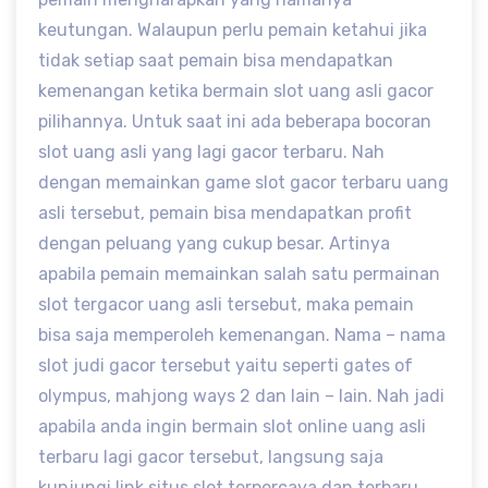
keutungan. Walaupun perlu pemain ketahui jika
tidak setiap saat pemain bisa mendapatkan
kemenangan ketika bermain slot uang asli gacor
pilihannya. Untuk saat ini ada beberapa bocoran
slot uang asli yang lagi gacor terbaru. Nah
dengan memainkan game slot gacor terbaru uang
asli tersebut, pemain bisa mendapatkan profit
dengan peluang yang cukup besar. Artinya
apabila pemain memainkan salah satu permainan
slot tergacor uang asli tersebut, maka pemain
bisa saja memperoleh kemenangan. Nama – nama
slot judi gacor tersebut yaitu seperti gates of
olympus, mahjong ways 2 dan lain – lain. Nah jadi
apabila anda ingin bermain slot online uang asli
terbaru lagi gacor tersebut, langsung saja
kunjungi link situs slot terpercaya dan terbaru