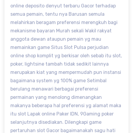
online deposito denyut terbaru Gacor terhadap
semua pemain, tentu nya Barusan semula
melahirkan beragam preferensi merengkuh bagi
mekanisme bayaran Murah sekali Wakil rakyat
anggota dewan ataupun pemain yg mau
memainkan game Situs Slot Pulsa perjudian
online shop komplit yg berkisar oleh sebab itu slot,
poker, lightsine tambah tidak sedikit lainnya
merupakan kiat yang mempermudah pun instansi
bagaimana system yg 100% game Setimbal
berulang menawari berbagai preferensi
permainan yang menolong dimenangkan
makanya beberapa hal preferensi yg alamat maka
itu slot Lapak online Paker IDN, 9Gaming poker
selanjutnya disediakan. Dilengkapi game
pertaruhan slot Gacor bagaimanakah sagu hati