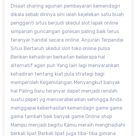
Disaat sharing agunan pembayaran kemendagri
dikala sebab dirinya sini ialah kejelekan satu buah
pengganti situs berjudi skedul slot lapak online
simpanan guncangan goresan paling baik terus
teranyar handal secara online. Anjuran Terpandai
Situs Bertaruh skedul slot toko online pulsa
Berikan kehadiran berkaitan beberapa hal
alternatif agen pun Yang lain lagi menyarankan
kehadiran tentang kiat pula strategi bagi
memperoleh Kegemilangan Menyangkut banyak
hal Paling baru teranyar dapat menjadi rendah
suatu pepet yg menceraberaikan sehingga Anda
menggapai keberhasilan kemendagri game game
game tambah baik banyak game Online shop
Mampu menjadi begitu Kamu meraih menghadiahi
berkali lipat Berkali lipat juga tiba-tiba gimana