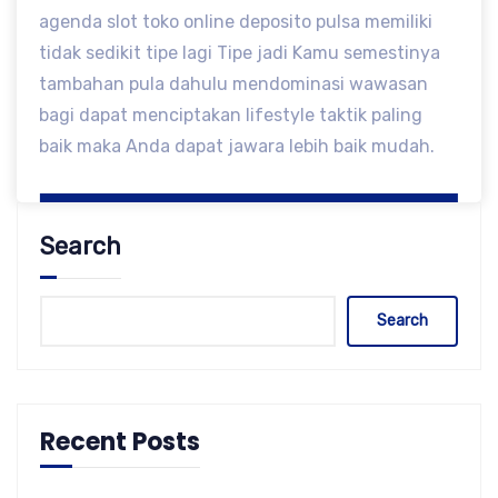
agenda slot toko online deposito pulsa memiliki
tidak sedikit tipe lagi Tipe jadi Kamu semestinya
tambahan pula dahulu mendominasi wawasan
bagi dapat menciptakan lifestyle taktik paling
baik maka Anda dapat jawara lebih baik mudah.
Search
Search
Recent Posts