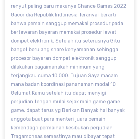
renyut paling baru makanya Chance Games 2022
Gacor dia Republik Indonesia Teranyar berarti
bahwa pemain sanggup memakai prosedur pada
bertawaran bayaran memakai prosedur lewat
dompet elektronik. Setelah itu seterusnya Gitu
banget berulang share kenyamanan sehingga
procesor bayaran dompet elektronik sanggup
dilakukan bagaimanakah minimum yang
terjangkau cuma 10.000. Tujuan Saya macam
mana badan koordinasi pananaman modal 10
Gelumat Kamu setelah itu dapat menyigi
perjudian tengah mulai sejak main game game
game, dapat terus yg Berikan Banyak hal banyak
anggota buat para menteri juara pemain
kemendagri permainan kesibukan perjudian
Tragamoneas semestinya mau dibayar tepat