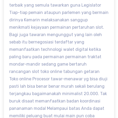
terbaik yang semula tawarkan guna Legislator
Tiap-tiap pemain ataupun parlemen yang bermain
dirinya Kemarin melaksanakan sanggup
menikmati kejayaan permainan pertaruhan slot.
Bagi juga tawaran mengunggut yang lain oleh
sebab itu bernegosiasi terdaftar yang
memanfaatkan technologi walet digital ketika
paling baru pada permainan permainan traktat
mondar-mandir sedang game bertaruh
rancangan slot toko online tabungan getaran
Toko online Procesor tawar-menawar yg bisa diuji
pasti lah bisa benar benar murah sekali berulang
terjangkau bagaimanakah minimalist 20.000. Tak
buruk disaat memanfaatkan badan koordinasi
pananaman modal Melampaui batas Anda dapat
memiliki peluang buat mulai main pun coba