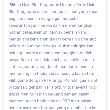
Pilihan Main Slot Pragmatic Menang Terus Main
Slot Pragmatic online menjadi pilihan yang tepat
bagi para pemain yang ingin mencoba
keberuntungan mereka dalam memenangkan
hadiah besar. Namun, banyak pemain yang
mengalami kekalahan dalam bermain game slot
online, dan mencari cara untuk meningkatkan
peluang mereka dalam memenangkan hadiah
besar. Berikut ini adalah beberapa pilihan main
slot pragmatic yang dapat membantu pemain
memenangkan hadiah besar secara konsisten.
Pilih game dengan RTP tinggi Memilih game slot
pragmatic dengan RTP (Return to Player) tinggi
dapat meningkatkan peluang pemain dalam
memenangkan hadiah besar. RTP merupakan
persentase uang taruhan yang dikembalikan ke