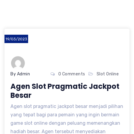
19/03/2023
By Admin
0 Comments
Slot Online
Agen Slot Pragmatic Jackpot
Besar
Agen slot pragmatic jackpot besar menjadi pilihan
yang tepat bagi para pemain yang ingin bermain
game slot online dengan peluang memenangkan
hadiah besar. Agen tersebut menyediakan