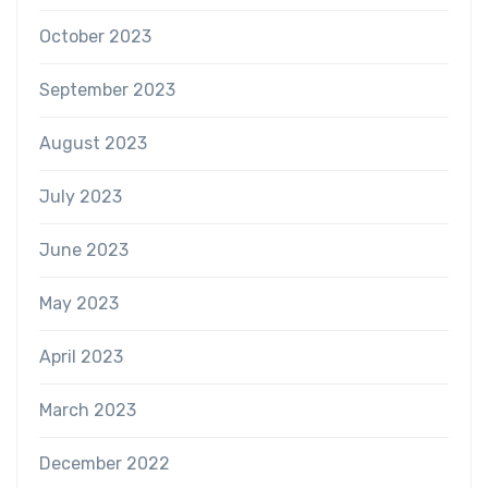
October 2023
September 2023
August 2023
July 2023
June 2023
May 2023
April 2023
March 2023
December 2022