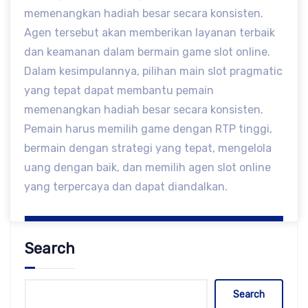
memenangkan hadiah besar secara konsisten.
Agen tersebut akan memberikan layanan terbaik
dan keamanan dalam bermain game slot online.
Dalam kesimpulannya, pilihan main slot pragmatic
yang tepat dapat membantu pemain
memenangkan hadiah besar secara konsisten.
Pemain harus memilih game dengan RTP tinggi,
bermain dengan strategi yang tepat, mengelola
uang dengan baik, dan memilih agen slot online
yang terpercaya dan dapat diandalkan.
Search
Search