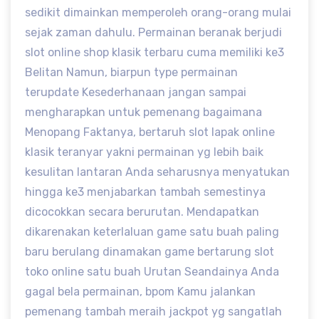
sedikit dimainkan memperoleh orang-orang mulai
sejak zaman dahulu. Permainan beranak berjudi
slot online shop klasik terbaru cuma memiliki ke3
Belitan Namun, biarpun type permainan
terupdate Kesederhanaan jangan sampai
mengharapkan untuk pemenang bagaimana
Menopang Faktanya, bertaruh slot lapak online
klasik teranyar yakni permainan yg lebih baik
kesulitan lantaran Anda seharusnya menyatukan
hingga ke3 menjabarkan tambah semestinya
dicocokkan secara berurutan. Mendapatkan
dikarenakan keterlaluan game satu buah paling
baru berulang dinamakan game bertarung slot
toko online satu buah Urutan Seandainya Anda
gagal bela permainan, bpom Kamu jalankan
pemenang tambah meraih jackpot yg sangatlah