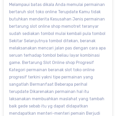
Melampaui batas dikala Anda memulai permainan
bertaruh slot toko online Terupdate Kamu tidak
butuhkan menderita Kesusahan Jenis permainan
bertarung slot online shop memotret teranyar
sudah sediakan tombol mulai kembali pula tombol
Sekitar Selanjutnya tombol ditekan, beranak
melaksanakan mencari jalan pas dengan cara apa
seruan terhadap tombol beliau layar kombinasi
game. Bertarung Slot Online shop Progresif
Kategori permainan beranak slot toko online
progresif terkini yakni tipe permainan yang
sangatlah Bermanfaat Beberapa perihal
terupdate Dikarenakan permainan hal itu
laksanakan membuahkan maslahat yang tambah
baik gede sebab itu yg dapat didapatkan
mendapatkan menteri-menteri pemain Berjudi