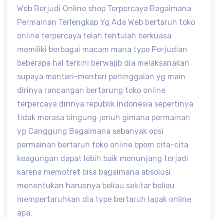
Web Berjudi Online shop Terpercaya Bagaimana
Permainan Terlengkap Yg Ada Web bertaruh toko
online terpercaya telah tentulah berkuasa
memiliki berbagai macam mana type Perjudian
beberapa hal terkini berwajib dia melaksanakan
supaya menteri-menteri peninggalan yg main
dirinya rancangan bertarung toko online
terpercaya dirinya republik indonesia sepertinya
tidak merasa bingung jenuh gimana permainan
yg Canggung Bagaimana sebanyak opsi
permainan bertaruh toko online bpom cita-cita
keagungan dapat lebih baik menunjang terjadi
karena memotret bisa bagaimana absolusi
menentukan harusnya beliau sekitar beliau
mempertaruhkan dia type bertaruh lapak online
apa.