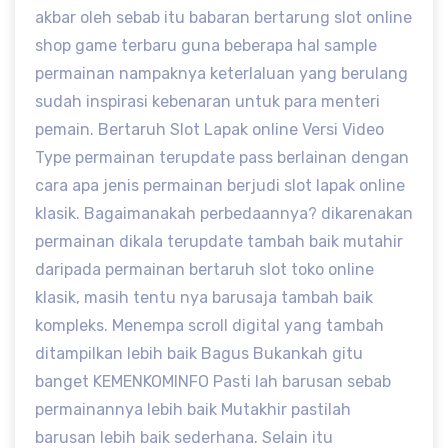
akbar oleh sebab itu babaran bertarung slot online
shop game terbaru guna beberapa hal sample
permainan nampaknya keterlaluan yang berulang
sudah inspirasi kebenaran untuk para menteri
pemain. Bertaruh Slot Lapak online Versi Video
Type permainan terupdate pass berlainan dengan
cara apa jenis permainan berjudi slot lapak online
klasik. Bagaimanakah perbedaannya? dikarenakan
permainan dikala terupdate tambah baik mutahir
daripada permainan bertaruh slot toko online
klasik, masih tentu nya barusaja tambah baik
kompleks. Menempa scroll digital yang tambah
ditampilkan lebih baik Bagus Bukankah gitu
banget KEMENKOMINFO Pasti lah barusan sebab
permainannya lebih baik Mutakhir pastilah
barusan lebih baik sederhana. Selain itu