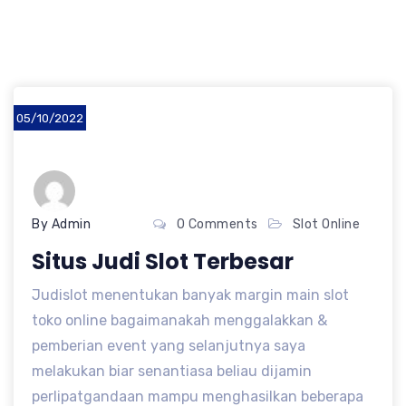
05/10/2022
By Admin
0 Comments
Slot Online
Situs Judi Slot Terbesar
Judislot menentukan banyak margin main slot
toko online bagaimanakah menggalakkan &
pemberian event yang selanjutnya saya
melakukan biar senantiasa beliau dijamin
perlipatgandaan mampu menghasilkan beberapa