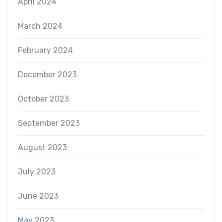
April 2024
March 2024
February 2024
December 2023
October 2023
September 2023
August 2023
July 2023
June 2023
May 2023