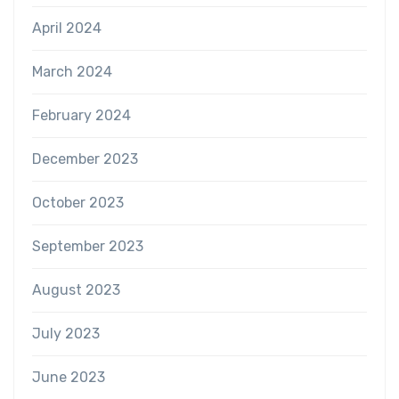
April 2024
March 2024
February 2024
December 2023
October 2023
September 2023
August 2023
July 2023
June 2023