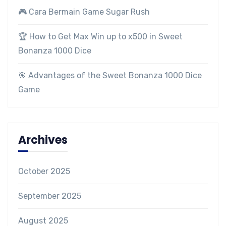
🎮 Cara Bermain Game Sugar Rush
🏆 How to Get Max Win up to x500 in Sweet
Bonanza 1000 Dice
🎯 Advantages of the Sweet Bonanza 1000 Dice
Game
Archives
October 2025
September 2025
August 2025