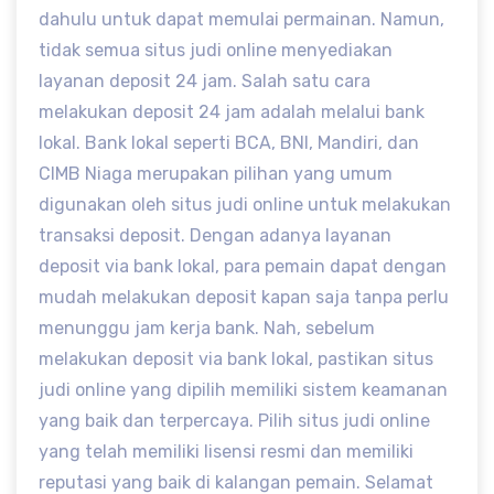
dahulu untuk dapat memulai permainan. Namun,
tidak semua situs judi online menyediakan
layanan deposit 24 jam. Salah satu cara
melakukan deposit 24 jam adalah melalui bank
lokal. Bank lokal seperti BCA, BNI, Mandiri, dan
CIMB Niaga merupakan pilihan yang umum
digunakan oleh situs judi online untuk melakukan
transaksi deposit. Dengan adanya layanan
deposit via bank lokal, para pemain dapat dengan
mudah melakukan deposit kapan saja tanpa perlu
menunggu jam kerja bank. Nah, sebelum
melakukan deposit via bank lokal, pastikan situs
judi online yang dipilih memiliki sistem keamanan
yang baik dan terpercaya. Pilih situs judi online
yang telah memiliki lisensi resmi dan memiliki
reputasi yang baik di kalangan pemain. Selamat