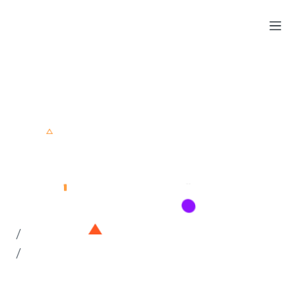
Skip
Vaporizing Juice
to
vaporizing-juice.com
content
Archive: 18/06/2023
Home
2023
June