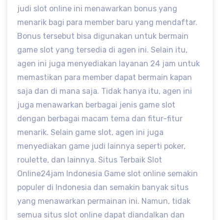
judi slot online ini menawarkan bonus yang
menarik bagi para member baru yang mendaftar.
Bonus tersebut bisa digunakan untuk bermain
game slot yang tersedia di agen ini. Selain itu,
agen ini juga menyediakan layanan 24 jam untuk
memastikan para member dapat bermain kapan
saja dan di mana saja. Tidak hanya itu, agen ini
juga menawarkan berbagai jenis game slot
dengan berbagai macam tema dan fitur-fitur
menarik. Selain game slot, agen ini juga
menyediakan game judi lainnya seperti poker,
roulette, dan lainnya. Situs Terbaik Slot
Online24jam Indonesia Game slot online semakin
populer di Indonesia dan semakin banyak situs
yang menawarkan permainan ini. Namun, tidak
semua situs slot online dapat diandalkan dan