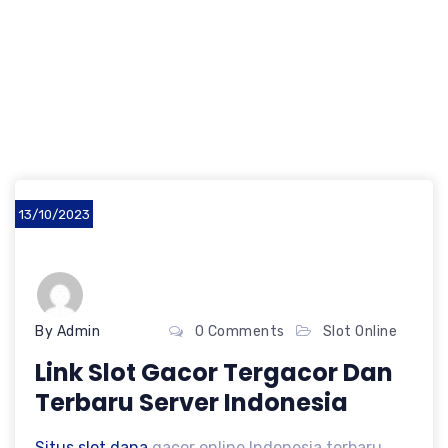
Indonesia
13/10/2023
By Admin
0 Comments
Slot Online
Link Slot Gacor Tergacor Dan
Terbaru Server Indonesia
Situs slot dana
gacor online Indonesia terbaru