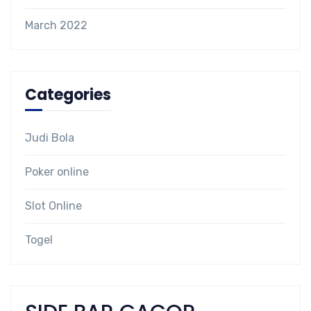
March 2022
Categories
Judi Bola
Poker online
Slot Online
Togel