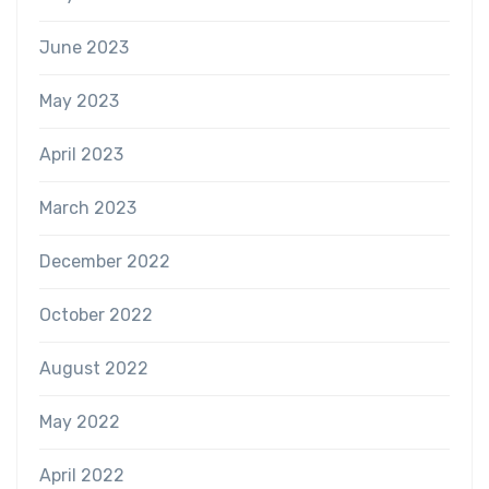
June 2023
May 2023
April 2023
March 2023
December 2022
October 2022
August 2022
May 2022
April 2022