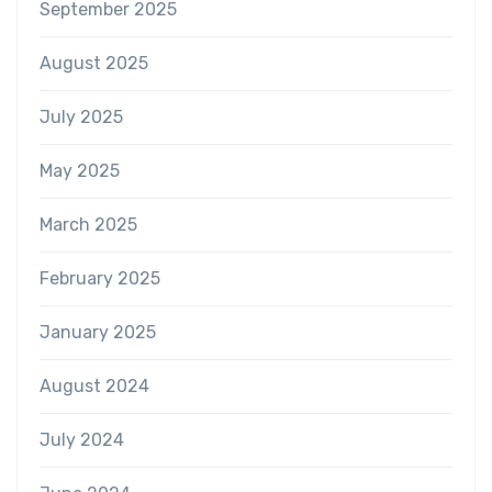
September 2025
August 2025
July 2025
May 2025
March 2025
February 2025
January 2025
August 2024
July 2024