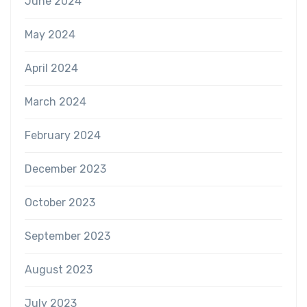
June 2024
May 2024
April 2024
March 2024
February 2024
December 2023
October 2023
September 2023
August 2023
July 2023