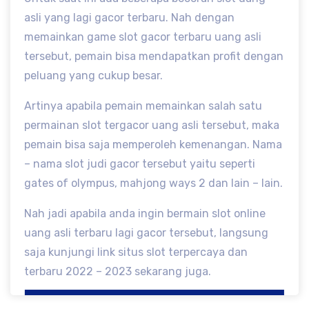
asli yang lagi gacor terbaru. Nah dengan
memainkan game slot gacor terbaru uang asli
tersebut, pemain bisa mendapatkan profit dengan
peluang yang cukup besar.
Artinya apabila pemain memainkan salah satu
permainan slot tergacor uang asli tersebut, maka
pemain bisa saja memperoleh kemenangan. Nama
– nama slot judi gacor tersebut yaitu seperti
gates of olympus, mahjong ways 2 dan lain – lain.
Nah jadi apabila anda ingin bermain slot online
uang asli terbaru lagi gacor tersebut, langsung
saja kunjungi link situs slot terpercaya dan
terbaru 2022 – 2023 sekarang juga.