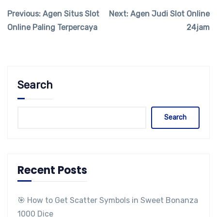
Post
Previous:
Agen Situs Slot
Next:
Agen Judi Slot Online
navigation
Online Paling Terpercaya
24jam
Search
Search
Recent Posts
🎯 How to Get Scatter Symbols in Sweet Bonanza
1000 Dice