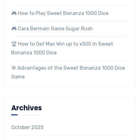
🎮 How to Play Sweet Bonanza 1000 Dice
🎮 Cara Bermain Game Sugar Rush
🏆 How to Get Max Win up to x500 in Sweet
Bonanza 1000 Dice
🎯 Advantages of the Sweet Bonanza 1000 Dice
Game
Archives
October 2025