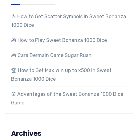
🎯 How to Get Scatter Symbols in Sweet Bonanza
1000 Dice
🎮 How to Play Sweet Bonanza 1000 Dice
🎮 Cara Bermain Game Sugar Rush
🏆 How to Get Max Win up to x500 in Sweet
Bonanza 1000 Dice
🎯 Advantages of the Sweet Bonanza 1000 Dice
Game
Archives