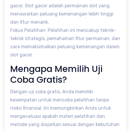
gacor. Slot gacor adalah permainan slot yang
menawarkan peluang kemenangan lebih tinggi
dan fitur menarik.
Fokus Pelatihan: Pelatihan ini mencakup teknik-
teknik strategis, pemahaman fitur permainan, dan
cara memaksimalkan peluang kemenangan dalam
slot gacor.
Mengapa Memilih Uji
Coba Gratis?
Dengan uji coba gratis, Anda memiliki
kesempatan untuk mencoba pelatihan tanpa
risiko finansial. Ini memungkinkan Anda untuk
mengevaluasi apakah materi pelatihan dan
metode yang diajarkan sesuai dengan kebutuhan