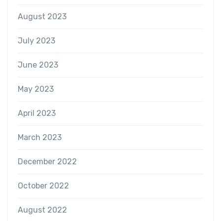
August 2023
July 2023
June 2023
May 2023
April 2023
March 2023
December 2022
October 2022
August 2022