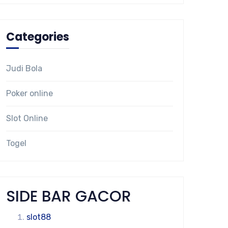
Categories
Judi Bola
Poker online
Slot Online
Togel
SIDE BAR GACOR
slot88