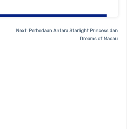
Next:
Perbedaan Antara Starlight Princess dan
Dreams of Macau