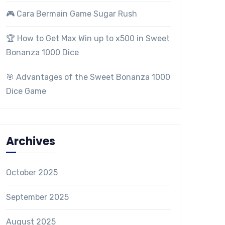
🎮 Cara Bermain Game Sugar Rush
🏆 How to Get Max Win up to x500 in Sweet
Bonanza 1000 Dice
🎯 Advantages of the Sweet Bonanza 1000
Dice Game
Archives
October 2025
September 2025
August 2025