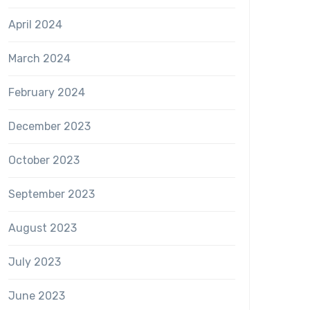
April 2024
March 2024
February 2024
December 2023
October 2023
September 2023
August 2023
July 2023
June 2023