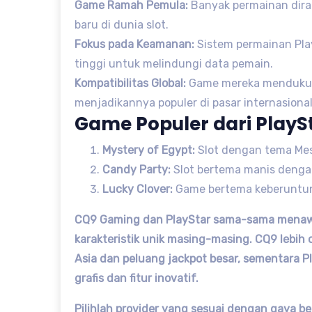
Game Ramah Pemula:
Banyak permainan dira
baru di dunia slot.
Fokus pada Keamanan:
Sistem permainan Pla
tinggi untuk melindungi data pemain.
Kompatibilitas Global:
Game mereka mendukun
menjadikannya populer di pasar internasional
Game Populer dari PlayS
Mystery of Egypt:
Slot dengan tema Mesi
Candy Party:
Slot bertema manis dengan
Lucky Clover:
Game bertema keberuntun
CQ9 Gaming dan PlayStar sama-sama menaw
karakteristik unik masing-masing. CQ9 lebi
Asia dan peluang jackpot besar, sementara
grafis dan fitur inovatif.
Pilihlah provider yang sesuai dengan gaya b