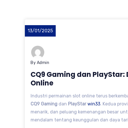
13/01/2025
By Admin
CQ9 Gaming dan PlayStar: D
Online
Industri permainan slot online terus berkem
CQ9 Gaming
dan
PlayStar
win33
. Kedua prov
menarik, dan peluang kemenangan besar untu
mendalam tentang keunggulan dan daya tar