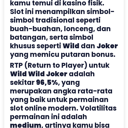
kamu temui di kasino fisik.
Slot ini menampilkan simbol-
simbol tradisional seperti
buah-buahan, lonceng, dan
batangan, serta simbol
khusus seperti
Wild
dan
Joker
yang memicu putaran bonus.
RTP (Return to Player) untuk
Wild Wild Joker
adalah
sekitar
96,5%
, yang
merupakan angka rata-rata
yang baik untuk permainan
slot online modern. Volatilitas
permainan ini adalah
medium
, artinya kamu bisa