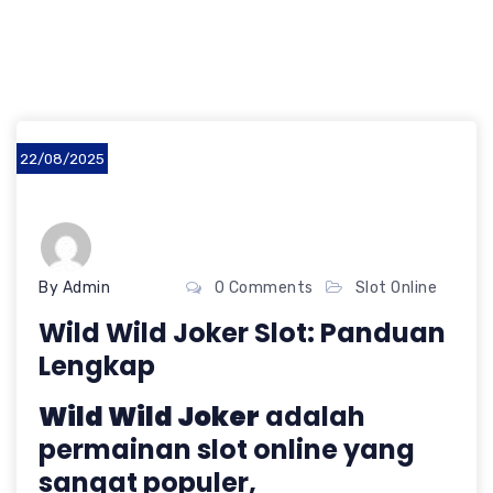
22/08/2025
By Admin
0 Comments
Slot Online
Wild Wild Joker Slot: Panduan
Lengkap
Wild Wild Joker
adalah
permainan slot online yang
sangat populer,