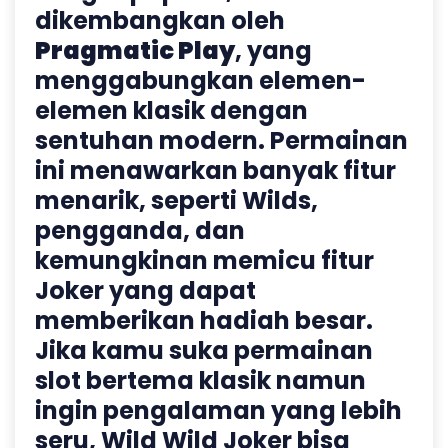
dikembangkan oleh
Pragmatic Play
, yang
menggabungkan elemen-
elemen klasik dengan
sentuhan modern. Permainan
ini menawarkan banyak fitur
menarik, seperti Wilds,
pengganda, dan
kemungkinan memicu fitur
Joker yang dapat
memberikan hadiah besar.
Jika kamu suka permainan
slot bertema klasik namun
ingin pengalaman yang lebih
seru, Wild Wild Joker bisa