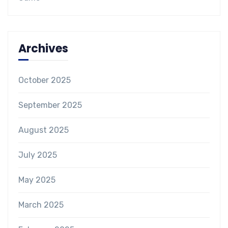
Archives
October 2025
September 2025
August 2025
July 2025
May 2025
March 2025