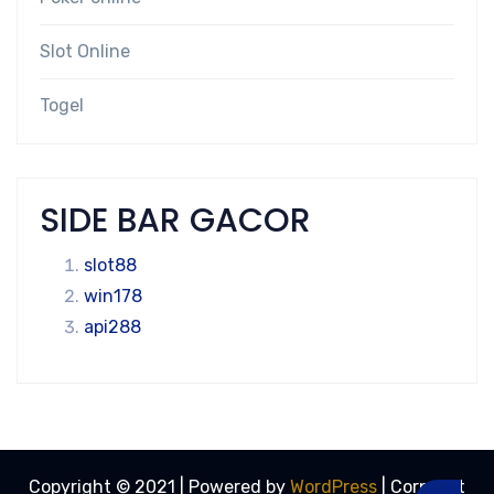
Slot Online
Togel
SIDE BAR GACOR
slot88
win178
api288
Copyright © 2021 | Powered by
WordPress
|
Corposet