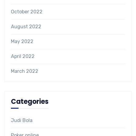
October 2022
August 2022
May 2022
April 2022
March 2022
Categories
Judi Bola
Poker online