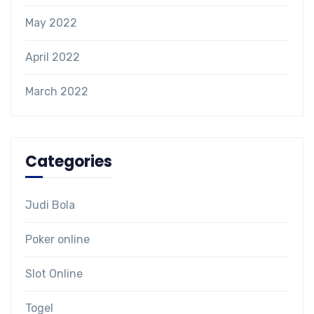
May 2022
April 2022
March 2022
Categories
Judi Bola
Poker online
Slot Online
Togel