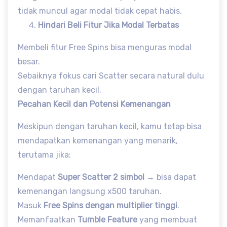
tidak muncul agar modal tidak cepat habis.
Hindari Beli Fitur Jika Modal Terbatas
Membeli fitur Free Spins bisa menguras modal
besar.
Sebaiknya fokus cari Scatter secara natural dulu
dengan taruhan kecil.
Pecahan Kecil dan Potensi Kemenangan
Meskipun dengan taruhan kecil, kamu tetap bisa
mendapatkan kemenangan yang menarik,
terutama jika:
Mendapat
Super Scatter 2 simbol
→ bisa dapat
kemenangan langsung x500 taruhan.
Masuk
Free Spins dengan multiplier tinggi
.
Memanfaatkan
Tumble Feature
yang membuat