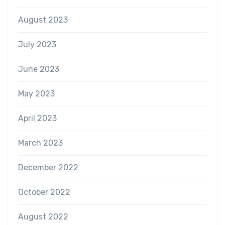
August 2023
July 2023
June 2023
May 2023
April 2023
March 2023
December 2022
October 2022
August 2022