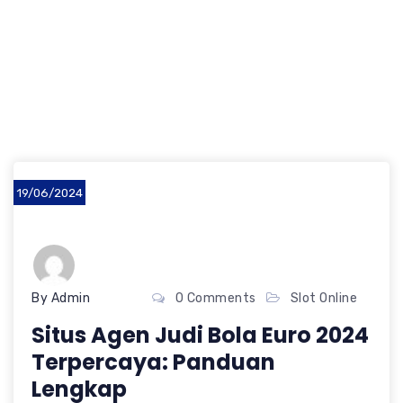
Panduan Lengkap
19/06/2024
By Admin
0 Comments
Slot Online
Situs Agen Judi Bola Euro 2024
Terpercaya: Panduan
Lengkap