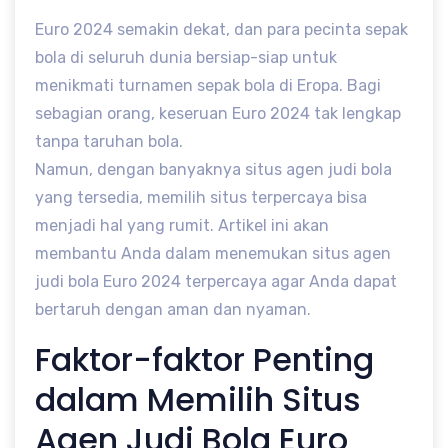
Euro 2024 semakin dekat, dan para pecinta sepak
bola di seluruh dunia bersiap-siap untuk
menikmati turnamen sepak bola di Eropa. Bagi
sebagian orang, keseruan Euro 2024 tak lengkap
tanpa taruhan bola.
Namun, dengan banyaknya situs agen judi bola
yang tersedia, memilih situs terpercaya bisa
menjadi hal yang rumit. Artikel ini akan
membantu Anda dalam menemukan situs agen
judi bola Euro 2024 terpercaya agar Anda dapat
bertaruh dengan aman dan nyaman.
Faktor-faktor Penting
dalam Memilih Situs
Agen Judi Bola Euro