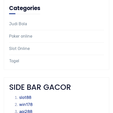
Categories
Judi Bola
Poker online
Slot Online
Togel
SIDE BAR GACOR
slot88
win178
api288