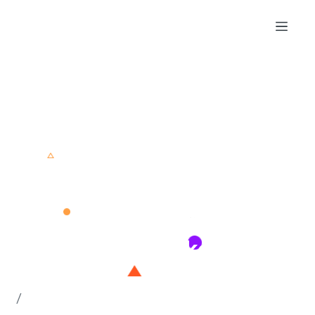
Skip
Vaporizing Juice
to
vaporizing-juice.com
content
Situs Agen Judi Bola
Euro 2024 Terpercaya:
Panduan Lengkap
Home
Situs Agen Judi Bola Euro 2024 Terpercaya: