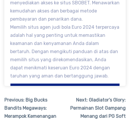
menyediakan akses ke situs SBOBET. Menawarkan
kemudahan akses dan berbagai metode
pembayaran dan penarikan dana.
Memilih situs agen judi bola Euro 2024 terpercaya
adalah hal yang penting untuk memastikan
keamanan dan kenyamanan Anda dalam
bertaruh. Dengan mengikuti panduan di atas dan
memilih situs yang direkomendasikan, Anda
dapat menikmati keseruan Euro 2024 dengan
taruhan yang aman dan bertanggung jawab.
Post
Previous:
Big Bucks
Next:
Gladiator’s Glory:
navigation
Bandits Megaways:
Permainan Slot Gampang
Merampok Kemenangan
Menang dari PG Soft