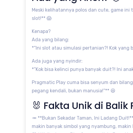
Meski kelihatannya polos dan cute, game ini
slot!** 😱
Kenapa?
Ada yang bilang:
*”Ini slot atau simulasi pertanian?! Kok yang
Ada juga yang nyindir:
*”Kok bisa kelinci punya banyak duit?! Ini ana
Pragmatic Play cuma bisa senyum dan bilang: 
pegang kendali, bukan manusia!”** 😆
🐰 Fakta Unik di Bali
🥕 **Bukan Sekadar Taman, Ini Ladang Duit!**
makin banyak simbol yang nyambung, makin b