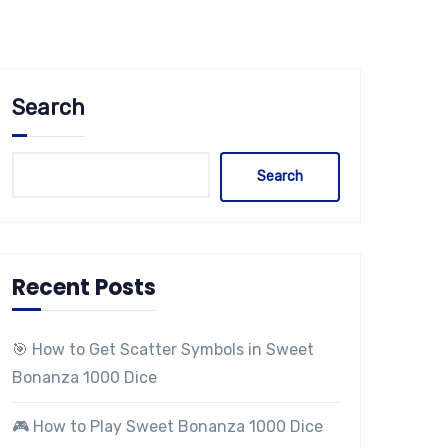
Search
Search
Recent Posts
🎯 How to Get Scatter Symbols in Sweet
Bonanza 1000 Dice
🎮 How to Play Sweet Bonanza 1000 Dice