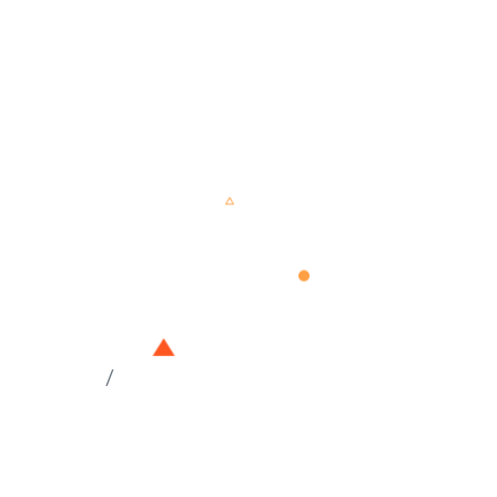
Skip
Vaporizing Juice
to
vaporizing-juice.com
content
Rabbit Garden™: Slo
Home
Rabbit Garden™: Slot Lucu atau Cuma Kedok