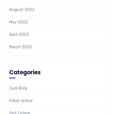
August 2022
May 2022
April 2022
March 2022
Categories
Judi Bola
Poker online
Slot Online