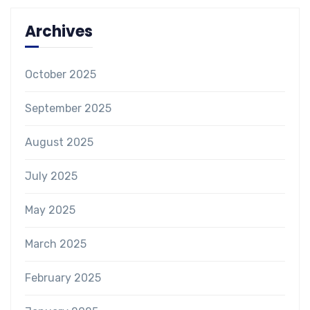
Archives
October 2025
September 2025
August 2025
July 2025
May 2025
March 2025
February 2025