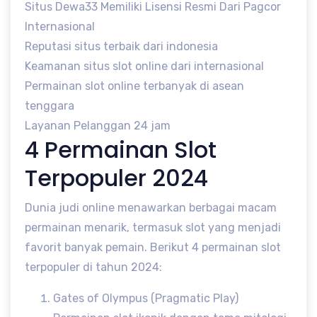
Situs Dewa33 Memiliki Lisensi Resmi Dari Pagcor
Internasional
Reputasi situs terbaik dari indonesia
Keamanan situs slot online dari internasional
Permainan slot online terbanyak di asean
tenggara
Layanan Pelanggan 24 jam
4 Permainan Slot
Terpopuler 2024
Dunia judi online menawarkan berbagai macam
permainan menarik, termasuk slot yang menjadi
favorit banyak pemain. Berikut 4 permainan slot
terpopuler di tahun 2024:
Gates of Olympus (Pragmatic Play)