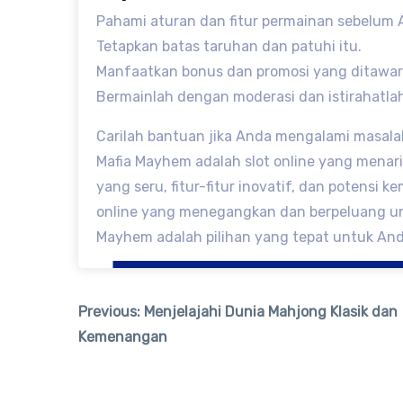
Pahami aturan dan fitur permainan sebelum 
Tetapkan batas taruhan dan patuhi itu.
Manfaatkan bonus dan promosi yang ditawarka
Bermainlah dengan moderasi dan istirahatlah
Carilah bantuan jika Anda mengalami masala
Mafia Mayhem adalah slot online yang mena
yang seru, fitur-fitur inovatif, dan potensi 
online yang menegangkan dan berpeluang u
Mayhem adalah pilihan yang tepat untuk And
Post
Previous:
Menjelajahi Dunia Mahjong Klasik dan
navigation
Kemenangan