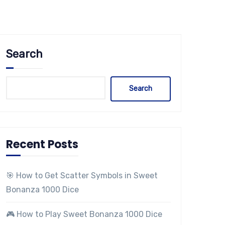
Search
Search
Recent Posts
🎯 How to Get Scatter Symbols in Sweet
Bonanza 1000 Dice
🎮 How to Play Sweet Bonanza 1000 Dice