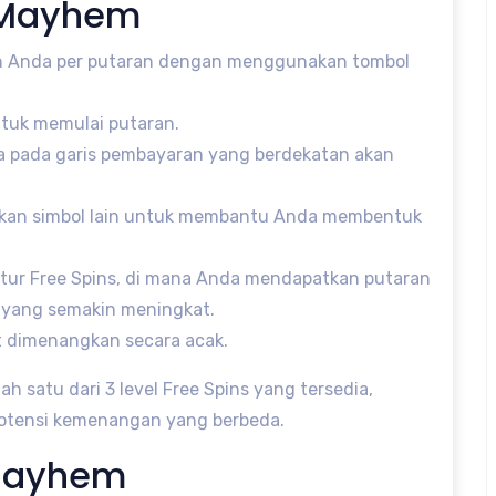
 Mayhem
han Anda per putaran dengan menggunakan tombol
ntuk memulai putaran.
 pada garis pembayaran yang berdekatan akan
tikan simbol lain untuk membantu Anda membentuk
fitur Free Spins, di mana Anda mendapatkan putaran
yang semakin meningkat.
t dimenangkan secara acak.
lah satu dari 3 level Free Spins yang tersedia,
otensi kemenangan yang berbeda.
 Mayhem