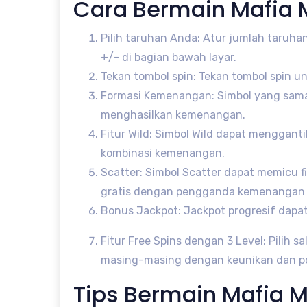
Cara Bermain Mafia
Pilih taruhan Anda: Atur jumlah taru
+/- di bagian bawah layar.
Tekan tombol spin: Tekan tombol spin u
Formasi Kemenangan: Simbol yang sama
menghasilkan kemenangan.
Fitur Wild: Simbol Wild dapat menggan
kombinasi kemenangan.
Scatter: Simbol Scatter dapat memicu 
gratis dengan pengganda kemenangan 
Bonus Jackpot: Jackpot progresif dapa
Fitur Free Spins dengan 3 Level: Pilih sa
masing-masing dengan keunikan dan p
Tips Bermain Mafia