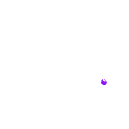
a Mafia Penuh Keuntungan 
n di Slot Online