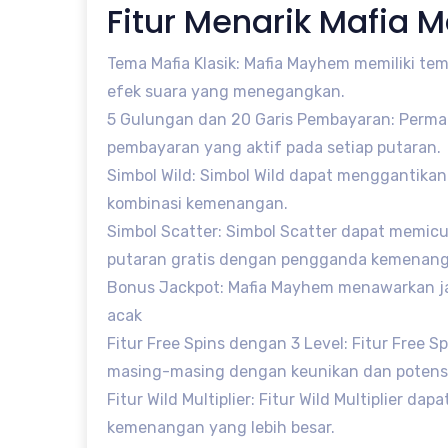
Fitur Menarik Mafia
Tema Mafia Klasik: Mafia Mayhem memiliki tem
efek suara yang menegangkan.
5 Gulungan dan 20 Garis Pembayaran: Permain
pembayaran yang aktif pada setiap putaran.
Simbol Wild: Simbol Wild dapat menggantik
kombinasi kemenangan.
Simbol Scatter: Simbol Scatter dapat memicu
putaran gratis dengan pengganda kemenang
Bonus Jackpot: Mafia Mayhem menawarkan ja
acak
Fitur Free Spins dengan 3 Level: Fitur Free S
masing-masing dengan keunikan dan potens
Fitur Wild Multiplier: Fitur Wild Multiplier d
kemenangan yang lebih besar.