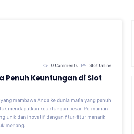
0 Comments
Slot Online
a Penuh Keuntungan di Slot
ft yang membawa Anda ke dunia mafia yang penuh
ntuk mendapatkan keuntungan besar. Permainan
 unik dan inovatif dengan fitur-fitur menarik
uk menang.