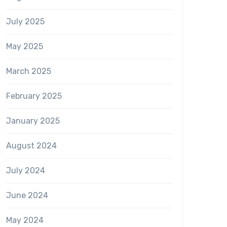
July 2025
May 2025
March 2025
February 2025
January 2025
August 2024
July 2024
June 2024
May 2024