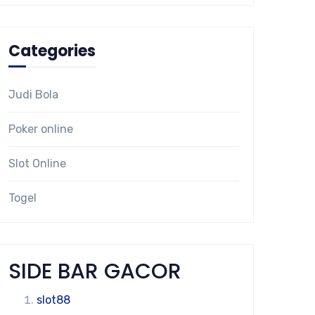
Categories
Judi Bola
Poker online
Slot Online
Togel
SIDE BAR GACOR
slot88