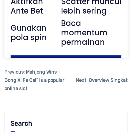
Aktifkan
Scatter muncul
Ante Bet
lebih sering
Baca
Gunakan
momentum
pola spin
permainan
Post
Previous:
Mahjong Wins –
navigation
Gong Xi Fa Cai” is a popular
Next:
Overview Singkat
online slot
Search