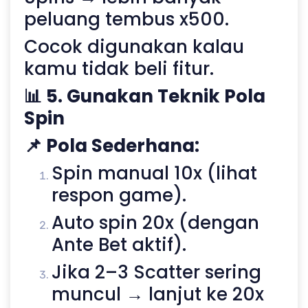
peluang tembus x500.
Cocok digunakan kalau
kamu tidak beli fitur.
📊 5. Gunakan Teknik Pola
Spin
📌 Pola Sederhana:
Spin manual 10x (lihat
respon game).
Auto spin 20x (dengan
Ante Bet aktif).
Jika 2–3 Scatter sering
muncul → lanjut ke 20x