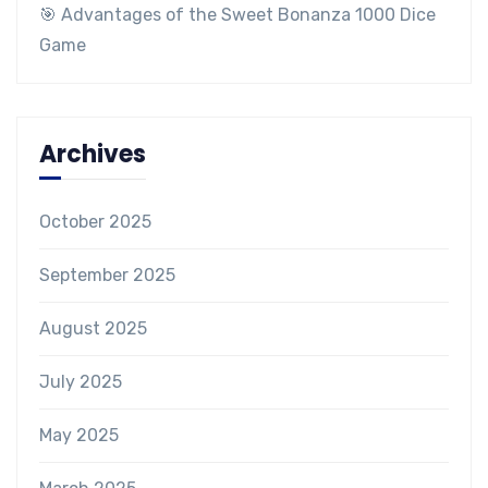
🎯 Advantages of the Sweet Bonanza 1000 Dice
Game
Archives
October 2025
September 2025
August 2025
July 2025
May 2025