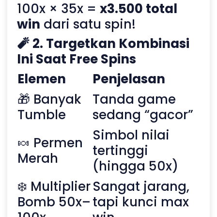
100x × 35x =
x3.500 total
win
dari satu spin!
🧨 2. Targetkan Kombinasi
Ini Saat Free Spins
Elemen
Penjelasan
🎁 Banyak
Tanda game
Tumble
sedang “gacor”
Simbol nilai
🍬 Permen
tertinggi
Merah
(hingga 50x)
❄️ Multiplier
Sangat jarang,
Bomb 50x–
tapi kunci max