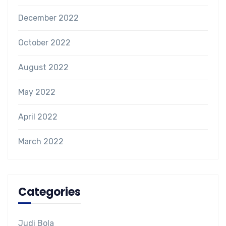
December 2022
October 2022
August 2022
May 2022
April 2022
March 2022
Categories
Judi Bola