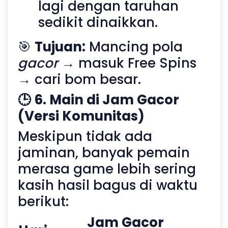
lagi dengan taruhan
sedikit dinaikkan.
🎯
Tujuan:
Mancing pola
gacor
→ masuk Free Spins
→ cari bom besar.
🕒 6. Main di Jam Gacor
(Versi Komunitas)
Meskipun tidak ada
jaminan, banyak pemain
merasa game lebih sering
kasih hasil bagus di waktu
berikut:
Jam Gacor