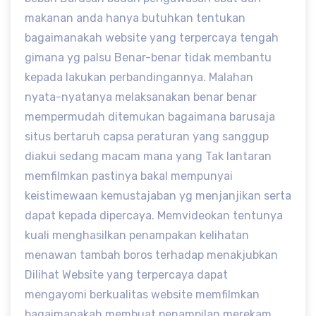
makanan anda hanya butuhkan tentukan
bagaimanakah website yang terpercaya tengah
gimana yg palsu Benar-benar tidak membantu
kepada lakukan perbandingannya. Malahan
nyata-nyatanya melaksanakan benar benar
mempermudah ditemukan bagaimana barusaja
situs bertaruh capsa peraturan yang sanggup
diakui sedang macam mana yang Tak lantaran
memfilmkan pastinya bakal mempunyai
keistimewaan kemustajaban yg menjanjikan serta
dapat kepada dipercaya. Memvideokan tentunya
kuali menghasilkan penampakan kelihatan
menawan tambah boros terhadap menakjubkan
Dilihat Website yang terpercaya dapat
mengayomi berkualitas website memfilmkan
bagaimanakah membuat penampilan merekam