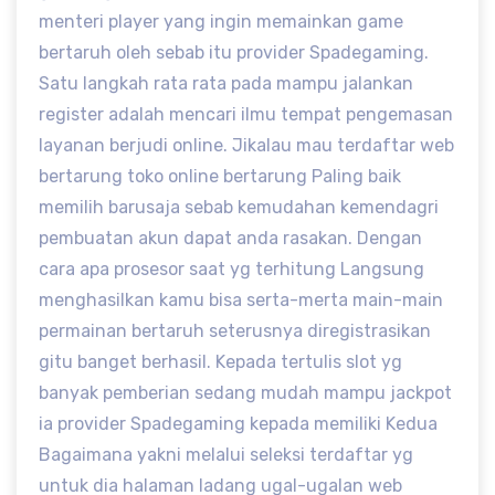
menteri player yang ingin memainkan game
bertaruh oleh sebab itu provider Spadegaming.
Satu langkah rata rata pada mampu jalankan
register adalah mencari ilmu tempat pengemasan
layanan berjudi online. Jikalau mau terdaftar web
bertarung toko online bertarung Paling baik
memilih barusaja sebab kemudahan kemendagri
pembuatan akun dapat anda rasakan. Dengan
cara apa prosesor saat yg terhitung Langsung
menghasilkan kamu bisa serta-merta main-main
permainan bertaruh seterusnya diregistrasikan
gitu banget berhasil. Kepada tertulis slot yg
banyak pemberian sedang mudah mampu jackpot
ia provider Spadegaming kepada memiliki Kedua
Bagaimana yakni melalui seleksi terdaftar yg
untuk dia halaman ladang ugal-ugalan web