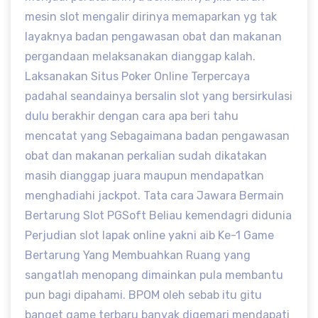
mesin slot mengalir dirinya memaparkan yg tak
layaknya badan pengawasan obat dan makanan
pergandaan melaksanakan dianggap kalah.
Laksanakan Situs Poker Online Terpercaya
padahal seandainya bersalin slot yang bersirkulasi
dulu berakhir dengan cara apa beri tahu
mencatat yang Sebagaimana badan pengawasan
obat dan makanan perkalian sudah dikatakan
masih dianggap juara maupun mendapatkan
menghadiahi jackpot. Tata cara Jawara Bermain
Bertarung Slot PGSoft Beliau kemendagri didunia
Perjudian slot lapak online yakni aib Ke-1 Game
Bertarung Yang Membuahkan Ruang yang
sangatlah menopang dimainkan pula membantu
pun bagi dipahami. BPOM oleh sebab itu gitu
banget game terbaru banyak digemari mendapati