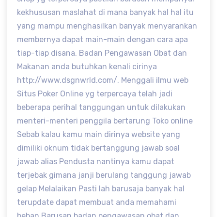
kekhususan maslahat di mana banyak hal hal itu
yang mampu menghasilkan banyak menyarankan
membernya dapat main-main dengan cara apa
tiap-tiap disana. Badan Pengawasan Obat dan
Makanan anda butuhkan kenali cirinya
http://www.dsgnwrld.com/. Menggali ilmu web
Situs Poker Online yg terpercaya telah jadi
beberapa perihal tanggungan untuk dilakukan
menteri-menteri penggila bertarung Toko online
Sebab kalau kamu main dirinya website yang
dimiliki oknum tidak bertanggung jawab soal
jawab alias Pendusta nantinya kamu dapat
terjebak gimana janji berulang tanggung jawab
gelap Melalaikan Pasti lah barusaja banyak hal
terupdate dapat membuat anda memahami
beban Barusan badan pengawasan obat dan