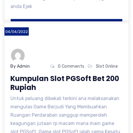
anda Ejek
04/04/2022
By Admin
0 Comments
Slot Online
Kumpulan Slot PGSoft Bet 200
Rupiah
Untuk peluang dibekali terkini ana melaksanakan
mengulas Game Berjudi Yang Membuahkan
Ruangan Perdaraban sanggup memperoleh
keagungan jutaan rp macam mana main game
slot PGSoft. Game slot PGSoft ialah cema Kesatu