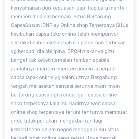
kenyamanan pun kepuasan tiap-tiap para menteri
memberi didalam bermain. Situs Bertarung
CapsaSusun IDNPlay Online shop Terpercaya Situs
kesibukan capsa toko online telah mempunyai
sertifikat sahih oleh sebab itu perseroan terbesar
yg berbudi dia philipina. BPOM makanya gitu
banget tak ketaknormalan tambah apabila
jumlahnya menteri-menteri pencinta berjudi
capsa lapak online yg selanjutnya Bergabung
tengah merasakan sensasi serunya main-main
bertarung capsa dgn rancangan capsa online
shop terpercaya kala ini. Hadirnya web capsa
online shop terpercaya terkini tentunya membuat
anda tidak perlukan mengakbarkan lagi
kementerian dalam negeri menggali ilmu situs
berjudi lapak online yang selanjutnya banyak