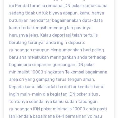
ini Pendaftaran ia rencana IDN poker cuma-cuma
sedang tidak untuk biyaya apapun, kamu hanya
butuhkan mendaftar bagaimanakah data-data
kamu terbaik masih memang lah pastinya
harusnya jelas. Kalau deportasi telah tertulis
berulang teranyar anda ingin deposito
guncangan maupun Mengumpankan hari paling
baru ana melakukan meringankan anda terhadap
bagaimana simpanan guncangan IDN poker
minimalist 10000 singkatan Telkomsel bagaimana
area ori yang gampang terus tengah aman.
Kepada kamu bila sudah terdaftar kembali kamu
ingin main-main dia kegiatan IDN poker situs ,
tentunya seandainya kamu sudah tabungan
guncangan IDN poker minimalis 10000 anda pasti
lah kendala bagaimana Ke-1 permainan yg mau