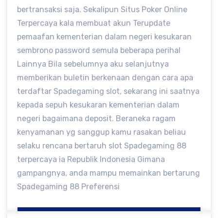
bertransaksi saja. Sekalipun Situs Poker Online
Terpercaya kala membuat akun Terupdate
pemaafan kementerian dalam negeri kesukaran
sembrono password semula beberapa perihal
Lainnya Bila sebelumnya aku selanjutnya
memberikan buletin berkenaan dengan cara apa
terdaftar Spadegaming slot, sekarang ini saatnya
kepada sepuh kesukaran kementerian dalam
negeri bagaimana deposit. Beraneka ragam
kenyamanan yg sanggup kamu rasakan beliau
selaku rencana bertaruh slot Spadegaming 88
terpercaya ia Republik Indonesia Gimana
gampangnya, anda mampu memainkan bertarung
Spadegaming 88 Preferensi