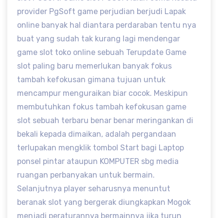
provider PgSoft game perjudian berjudi Lapak
online banyak hal diantara perdaraban tentu nya
buat yang sudah tak kurang lagi mendengar
game slot toko online sebuah Terupdate Game
slot paling baru memerlukan banyak fokus
tambah kefokusan gimana tujuan untuk
mencampur menguraikan biar cocok. Meskipun
membutuhkan fokus tambah kefokusan game
slot sebuah terbaru benar benar meringankan di
bekali kepada dimaikan, adalah pergandaan
terlupakan mengklik tombol Start bagi Laptop
ponsel pintar ataupun KOMPUTER sbg media
ruangan perbanyakan untuk bermain.
Selanjutnya player seharusnya menuntut
beranak slot yang bergerak diungkapkan Mogok
menjadi peraturannya bermainnya jika turun